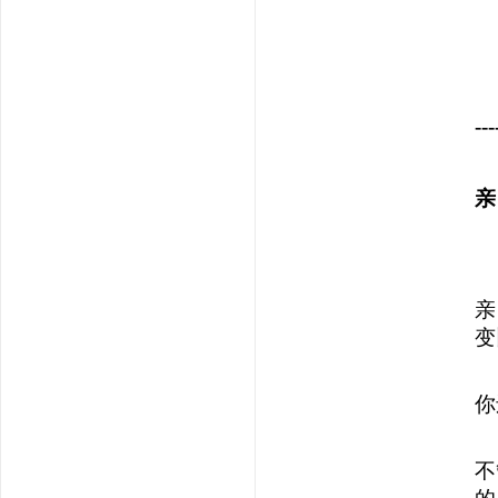
---
亲
亲
变
你
不