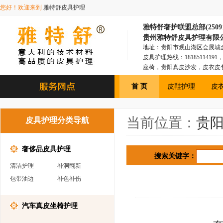
您好！欢迎来到
雅特舒皮具护理
雅特舒奢护联盟总部(250918
贵州雅特舒皮具护理有限
地址：贵阳市观山湖区会展城金融1
皮具护理热线：181851141
座椅，贵阳真皮沙发，皮衣皮
具，贵阳皮衣皮包，贵阳汽车
首 页
皮鞋护理
皮
当前位置：
贵
皮具护理分类导航
奢侈品皮具护理
搜索关键字：
清洁护理
补洞翻新
包带油边
补色补伤
汽车真皮坐椅护理