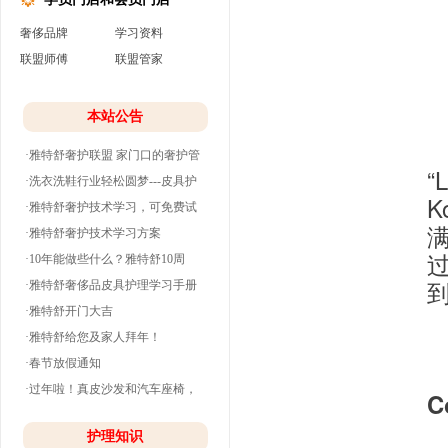
奢侈品牌
学习资料
联盟师傅
联盟管家
本站公告
·雅特舒奢护联盟 家门口的奢护管
“
家
·洗衣洗鞋行业轻松圆梦---皮具护
理
·雅特舒奢护技术学习，可免费试
学并分期付款
·雅特舒奢护技术学习方案
·10年能做些什么？雅特舒10周
年。
·雅特舒奢侈品皮具护理学习手册
·雅特舒开门大吉
·雅特舒给您及家人拜年！
·春节放假通知
·过年啦！真皮沙发和汽车座椅，
C
清洗养护干净
护理知识