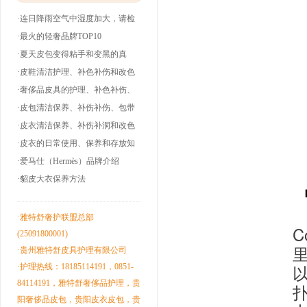
·连日降雨空气中湿度加大，请检
查下你的皮衣
·最火的轻奢品牌TOP10
·夏天皮包变得粘手和变黑的真
相！
·皮鞋清洁护理、补色补伤和改色
翻新！
·奢侈品皮具的护理、补色补伤、
包带油边和翻
·皮包清洁保养、补伤补伤、包带
洞边和改色翻
·皮衣清洁保养、补伤补洞和改色
翻新！
·皮衣的日常使用、保养和存放知
识！
·爱马仕（Hermès）品牌介绍
·貂皮大衣保养方法
·雅特舒奢护联盟总部
C
(25091800001)
·贵州雅特舒皮具护理有限公司
·护理热线：18185114191，0851-
84114191，雅特舒奢侈品护理，贵
阳奢侈品皮包，贵阳皮衣皮包，贵