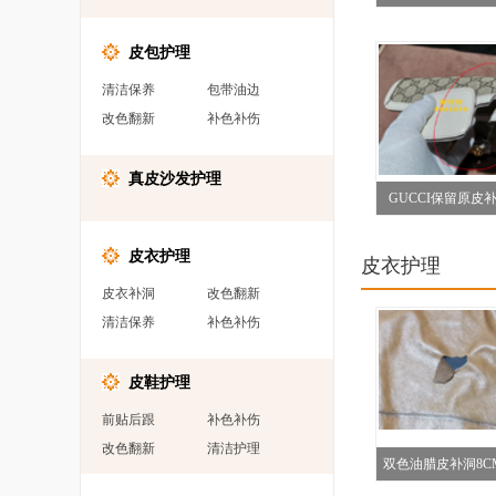
复
皮包护理
清洁保养
包带油边
改色翻新
补色补伤
真皮沙发护理
GUCCI保留原皮
皮衣护理
皮衣护理
皮衣补洞
改色翻新
清洁保养
补色补伤
皮鞋护理
前贴后跟
补色补伤
改色翻新
清洁护理
双色油腊皮补洞8C