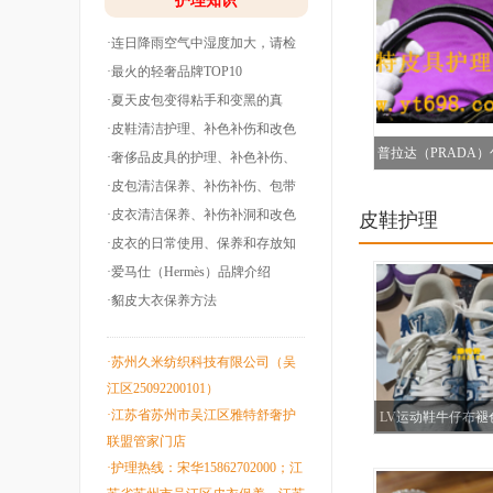
护理知识
·连日降雨空气中湿度加大，请检
查下你的皮衣
·最火的轻奢品牌TOP10
·夏天皮包变得粘手和变黑的真
相！
·皮鞋清洁护理、补色补伤和改色
普拉达（PRADA
翻新！
·奢侈品皮具的护理、补色补伤、
包带油边和翻
·皮包清洁保养、补伤补伤、包带
补色（贵州都
洞边和改色翻
·皮衣清洁保养、补伤补洞和改色
皮鞋护理
翻新！
·皮衣的日常使用、保养和存放知
识！
·爱马仕（Hermès）品牌介绍
·貂皮大衣保养方法
·苏州久米纺织科技有限公司（吴
江区25092200101）
·江苏省苏州市吴江区雅特舒奢护
LV运动鞋牛仔布褪
联盟管家门店
治修复
·护理热线：宋华15862702000；江