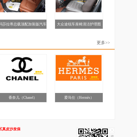
玛莎拉蒂总载顶配加装版汽车
大众途锐车座椅清洁护理图
真皮座护理图
更多>>
香奈儿（Chanel）
爱马仕（Hermès）
区真皮沙发保
咨