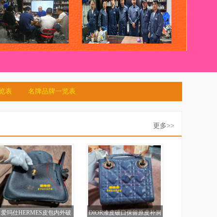
览表
名牌品牌一览表
更多>>
爱玛仕HERMES皮包内外破
DIOR漆皮破口保留原皮补洞