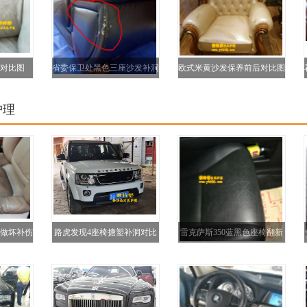
对比图
省委保卫处黑色三座沙发补洞
欧式米黄沙发保养前后对比图
翻新对比图
护理
做坏补伤
路虎发现4座椅搪塑补洞对比
雷克萨斯350蓝黑色座椅翻新
比图
图
对比图