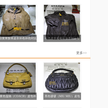
上色翻新
长32CM）
棕黄苯胺革皮衣补色补伤对比
棕色皮衣去霉斑保养对比图
图
更多>>
黄色蔻驰（COACH）皮包补
黑色缪缪（MIU MIU）皮包
伤翻新图
补色翻新图