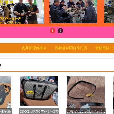
1
2
皮具护理价格表
雅特舒全国合作门店
奢侈品牌一
理
布包褪色修
GUCCI古驰双G革公文包定型
范思哲VERSACE压标皮带接