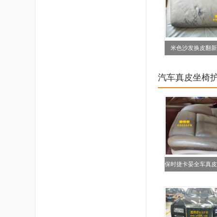
米色沙发换皮翻新
汽车真皮坐椅
保时捷卡晏全车真皮
翻新救治修复对