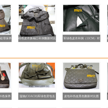
治（苏州被做坏）
皮衣去油补色（6W）
处理保养
棕色皮衣换袖口补洞翻新对比
军绿色皮衣补洞（11CM）对
图
比图
包补色保养
蔻驰(COACH)军绿色背包去
皮包补伤改黑色翻新对比图
油污补伤对比图