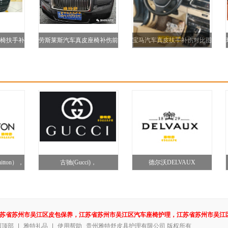
椅扶手补
劳斯莱斯汽车真皮座椅补伤前
宝马汽车真皮扶手补伤对比图
后对比图
itton），
古驰(Gucci)，
德尔沃DELVAUX
苏省苏州市吴江区皮包保养，江苏省苏州市吴江区汽车座椅护理，江苏省苏州市吴江
回顶部
|
雅特礼品
养。
|
使用帮助
贵州雅特舒皮具护理有限公司 版权所有