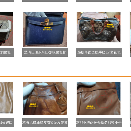
修复
长
补洞修复
爱玛仕HERMES划痕修复护
绝版革面缝线手绘LV老花包
理对比图
换革补洞救治护理图
M长破口
苯胺风格油腊皮衣烫缩发硬救
杰尼亚玛萨拉蒂联名那帕小牛