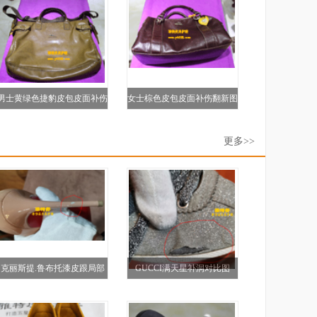
男士黄绿色捷豹皮包皮面补伤
女士棕色皮包皮面补伤翻新图
翻新图
更多>>
克丽斯提.鲁布托漆皮跟局部
GUCCI满天星补洞对比图
补伤