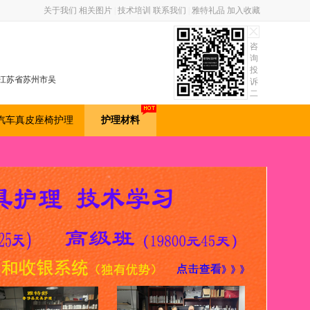
关于我们
相关图片
|
技术培训
联系我们
|
雅特礼品
加入收藏
咨
询
投
，江苏省苏州市吴
诉
二
维
码
汽车真皮座椅护理
护理材料