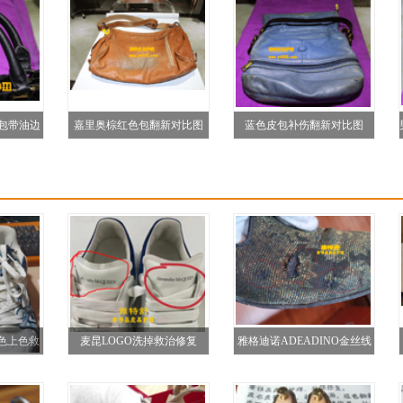
）包带油边
嘉里奥棕红色包翻新对比图
蓝色皮包补伤翻新对比图
匀）
色上色救
麦昆LOGO洗掉救治修复
雅格迪诺ADEADINO金丝线
布鞋破洞织补