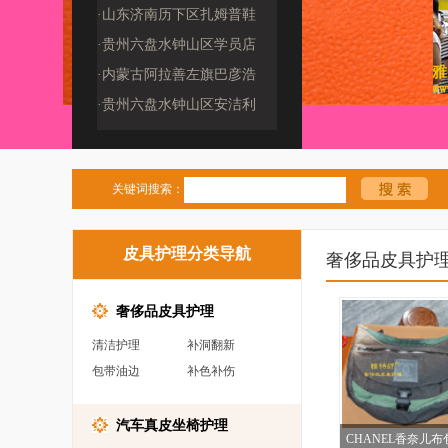
(2509190009
·山东济南历下区扎姆普鞋
包修复工作室（25
·贵州六盘水钟山区学员店
·内蒙古阿拉善左旗巴彦浩
特镇鞋客品质洗护
·贵州六盘水钟山区安洁利
奢侈品管家（259
关键词搜索：
皮具护理分类导航
奢侈品皮具护
奢侈品皮具护理
清洁护理
补洞翻新
包带油边
补色补伤
汽车真皮坐椅护理
CHANEL香奈儿