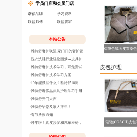
学员门店和会员门店
奢侈品牌
学习资料
联盟师傅
联盟管家
本站公告
棕灰色绒面皮衣染色
·雅特舒奢护联盟 家门口的奢护管
图
家
·洗衣洗鞋行业轻松圆梦---皮具护
皮包护理
理
·雅特舒奢护技术学习，可免费试
学并分期付款
·雅特舒奢护技术学习方案
·10年能做些什么？雅特舒10周
年。
·雅特舒奢侈品皮具护理学习手册
·雅特舒开门大吉
·雅特舒给您及家人拜年！
·春节放假通知
蔻驰(COACH)皮
·过年啦！真皮沙发和汽车座椅，
清洗养护干净
对比图