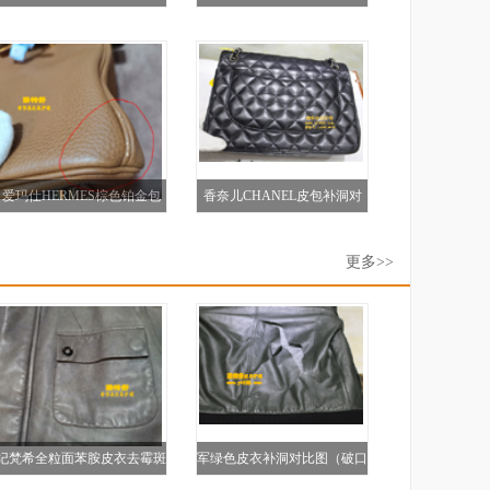
口补洞救治修复
救治修复
爱玛仕HERMES棕色铂金包
香奈儿CHANEL皮包补洞对
角补伤护理对比图
比图
更多>>
纪梵希全粒面苯胺皮衣去霉斑
军绿色皮衣补洞对比图（破口