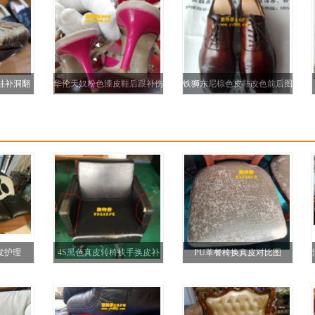
皮鞋补洞翻
华伦天奴粉色漆皮鞋后跟补伤
铁狮东尼棕色皮鞋改色前后图
图
对比图
片（被同行做坏）
发护理
4S黑色真皮转椅扶手换皮补
PU革餐椅换真皮对比图
洞整体上色翻新