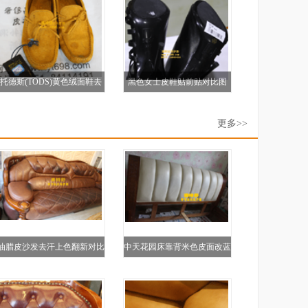
托德斯(TODS)黄色绒面鞋去
黑色女士皮鞋贴前贴对比图
油保养对比图
更多>>
油腊皮沙发去汗上色翻新对比
中天花园床靠背米色皮面改蓝
图
色对比图