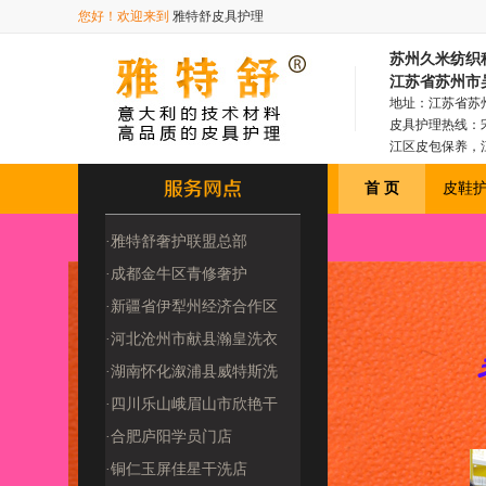
您好！欢迎来到
雅特舒皮具护理
苏州久米纺织科
江苏省苏州市
地址：江苏省苏州
皮具护理热线：宋
江区皮包保养，
首 页
皮鞋
·雅特舒奢护联盟总部
(2509180000
·成都金牛区青修奢护
（2509220009
·新疆省伊犁州经济合作区
洁伊洗衣馆（250
·河北沧州市献县瀚皇洗衣
洗鞋（四季干洗25
·湖南怀化溆浦县威特斯洗
衣（2510080
·四川乐山峨眉山市欣艳干
洗店（251218
·合肥庐阳学员门店
·铜仁玉屏佳星干洗店