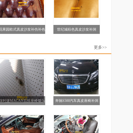
花果园欧式真皮沙发补伤补色
世纪城棕色真皮沙发补洞
对比图
更多>>
保时捷MACAN后排座椅烟头
奔驰S500汽车真皮座椅补洞
烫伤修复对比图
补伤护理对比图