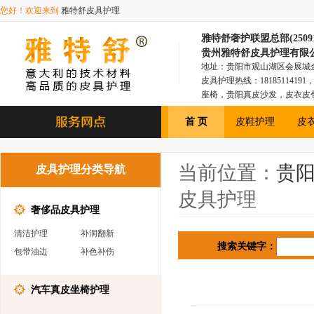
您好！欢迎来到
雅特舒皮具护理
雅特舒奢护联盟总部(250918
贵州雅特舒皮具护理有限
地址：贵阳市观山湖区会展城金融1
皮具护理热线：181851141
座椅，贵阳真皮沙发，皮衣皮
具，贵阳皮衣皮包，贵阳汽车
首 页
皮鞋护理
皮
当前位置：
贵
皮具护理分类导航
皮具护理
奢侈品皮具护理
清洁护理
补洞翻新
搜索关键字：
包带油边
补色补伤
汽车真皮坐椅护理