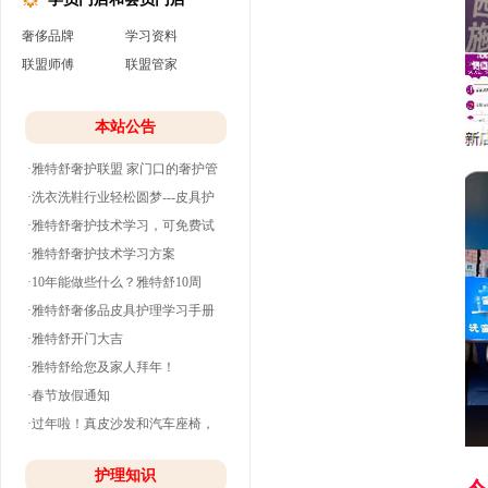
奢侈品牌
学习资料
联盟师傅
联盟管家
本站公告
·雅特舒奢护联盟 家门口的奢护管
家
·洗衣洗鞋行业轻松圆梦---皮具护
理
·雅特舒奢护技术学习，可免费试
学并分期付款
·雅特舒奢护技术学习方案
·10年能做些什么？雅特舒10周
年。
·雅特舒奢侈品皮具护理学习手册
·雅特舒开门大吉
·雅特舒给您及家人拜年！
·春节放假通知
·过年啦！真皮沙发和汽车座椅，
清洗养护干净
护理知识