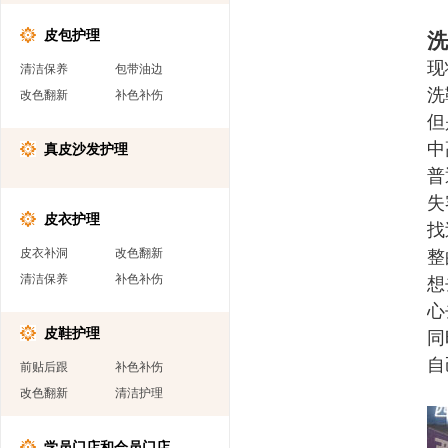
皮包护理
洗
现
清洁保养
包带油边
洗
改色翻新
补色补伤
但
中
真皮沙发护理
普
失
皮衣护理
找
皮衣补洞
改色翻新
整
清洁保养
补色补伤
想
心
皮鞋护理
同
自
前贴后跟
补色补伤
改色翻新
清洁护理
学员门店和会员门店