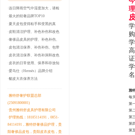
今
理
·连日降雨空气中湿度加大，请检
查下你的皮衣
·最火的轻奢品牌TOP10
·夏天皮包变得粘手和变黑的真
学
相！
·皮鞋清洁护理、补色补伤和改色
购
翻新！
·奢侈品皮具的护理、补色补伤、
学
包带油边和翻
·皮包清洁保养、补伤补伤、包带
高
洞边和改色翻
·皮衣清洁保养、补伤补洞和改色
证
翻新！
·皮衣的日常使用、保养和存放知
学
识！
·爱马仕（Hermès）品牌介绍
名
·貂皮大衣保养方法
雅
·雅特舒奢护联盟总部
每
(25091800001)
第
·贵州雅特舒皮具护理有限公司
第
第
·护理热线：18185114191，0851-
第
84114191，雅特舒奢侈品护理，贵
第
阳奢侈品皮包，贵阳皮衣皮包，贵