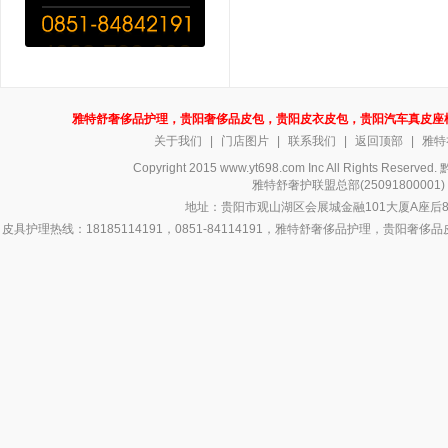
雅特舒奢侈品护理，贵阳奢侈品皮包，贵阳皮衣皮包，贵阳汽车真皮座
关于我们
|
门店图片
|
联系我们
|
返回顶部
|
雅特
Copyright 2015 www.yt698.com Inc All Rights Reserv
雅特舒奢护联盟总部(250918000
地址：贵阳市观山湖区会展城金融101大厦A座后8号
皮具护理热线：18185114191，0851-84114191，雅特舒奢侈品护理，
侈品皮具护