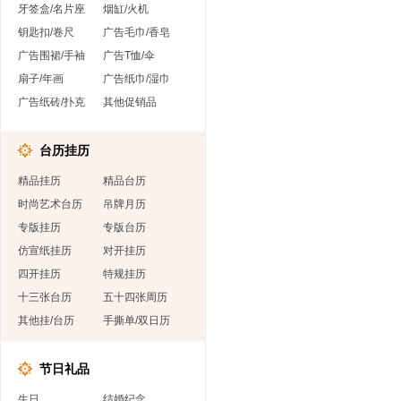
牙签盒/名片座
烟缸/火机
钥匙扣/卷尺
广告毛巾/香皂
广告围裙/手袖
广告T恤/伞
扇子/年画
广告纸巾/湿巾
广告纸砖/扑克
其他促销品
台历挂历
精品挂历
精品台历
时尚艺术台历
吊牌月历
专版挂历
专版台历
仿宣纸挂历
对开挂历
四开挂历
特规挂历
十三张台历
五十四张周历
其他挂/台历
手撕单/双日历
节日礼品
生日
结婚纪念