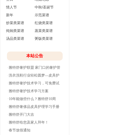
情人节
中秋/圣诞节
新年
示范菜谱
炒菜类菜谱
红烧类菜谱
炖焖类菜谱
蒸菜类菜谱
汤品类菜谱
粥饭类菜谱
本站公告
·雅特舒奢护联盟 家门口的奢护管
家
·洗衣洗鞋行业轻松圆梦---皮具护
理
·雅特舒奢护技术学习，可免费试
学并分期付款
·雅特舒奢护技术学习方案
·10年能做些什么？雅特舒10周
年。
·雅特舒奢侈品皮具护理学习手册
·雅特舒开门大吉
·雅特舒给您及家人拜年！
·春节放假通知