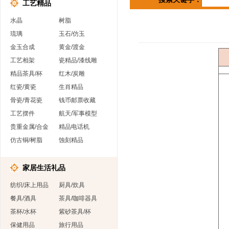
工艺精品
水晶
树脂
琉璃
玉石/仿玉
金玉合成
黄金/渡金
工艺相架
瓷精品/漆线雕
精品茶具/杯
红木/炭雕
红瓷/黄瓷
生肖精品
骨瓷/青花瓷
钱币邮票收藏
工艺摆件
航天/军事模型
贵重金属/合金
精品电话机
仿古铜/树脂
蚀刻精品
家居生活礼品
纺织/床上用品
厨具/炊具
餐具/酒具
茶具/咖啡器具
茶杯/水杯
紫砂茶具/杯
保健用品
旅行用品