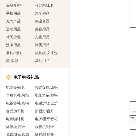
保鲜盒/箱
收纳箱/工具
手机用品
汽车用品
充气产品
保温容器
运动用品
美容用品
休闲沙发
儿童用品
洗漱用品
厨房用品
靠枕/抱枕
皮具/男女皮包
箱包/袋
其他用品
电子电器礼品
电水壶/茶具
紫砂饭煲/汤锅
早餐机/电烤箱
电压力锅/炒锅
电饭煲/电蒸锅
电磁炉/芝士炉
食品加工机
护眼灯/台灯
上
电热咖啡机
电源/蓝牙音箱
下
体温/血压计
收音机/时计
风扇/迷你风扇
鼠标/鼠标垫