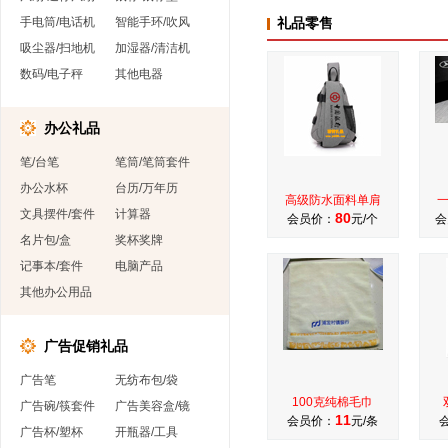
手电筒/电话机
智能手环/吹风
礼品零售
吸尘器/扫地机
加湿器/清洁机
数码/电子秤
其他电器
办公礼品
笔/台笔
笔筒/笔筒套件
办公水杯
台历/万年历
高级防水面料单肩
文具摆件/套件
计算器
80
会员价：
元/个
会
名片包/盒
奖杯奖牌
记事本/套件
电脑产品
其他办公用品
广告促销礼品
广告笔
无纺布包/袋
100克纯棉毛巾
广告碗/筷套件
广告美容盒/镜
11
会员价：
元/条
广告杯/塑杯
开瓶器/工具