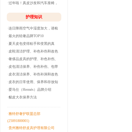
·过年啦！真皮沙发和汽车座椅，
清洗养护干净
护理知识
·连日降雨空气中湿度加大，请检
查下你的皮衣
·最火的轻奢品牌TOP10
·夏天皮包变得粘手和变黑的真
相！
·皮鞋清洁护理、补色补伤和改色
翻新！
·奢侈品皮具的护理、补色补伤、
包带油边和翻
·皮包清洁保养、补伤补伤、包带
洞边和改色翻
·皮衣清洁保养、补伤补洞和改色
翻新！
·皮衣的日常使用、保养和存放知
识！
·爱马仕（Hermès）品牌介绍
·貂皮大衣保养方法
·雅特舒奢护联盟总部
(25091800001)
·贵州雅特舒皮具护理有限公司