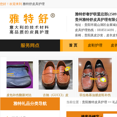
您好！欢迎来到
雅特舒皮具护理
雅特舒奢护联盟总部(250918
贵州雅特舒皮具护理有限
地址：贵阳市观山湖区会展城金融1
皮具护理热线：181851141
座椅，贵阳真皮沙发，皮衣皮
具，贵阳皮衣皮包，贵阳汽车
首 页
皮鞋护理
皮
伤翻新对比
古驰（GUCCI）皮
菲拉格慕油腊皮鞋补伤
古驰（GU
当前位置：
贵阳雅特皮具护理
>>
礼
雅特礼品分类导航
搜索关键字：